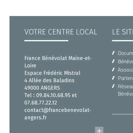
VOTRE CENTRE LOCAL
LE SI
Docum
France Bénévolat Maine-et-
Bénévo
Loire
Associ
Espace Frédéric Mistral
Parten
4 Allée des Baladins
Réseau 
49000 ANGERS
Bénévo
Tel : 09.84.10.68.95 et
07.68.77.22.12
contact@francebenevolat-
angers.fr