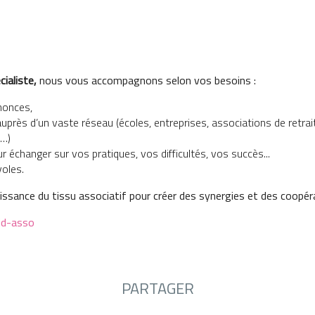
ialiste,
nous vous accompagnons selon vos besoins :
nnonces,
 auprès d’un vaste réseau (écoles, entreprises, associations de retra
s…)
r échanger sur vos pratiques, vos difficultés, vos succès...
oles.
ance du tissu associatif pour créer des synergies et des coopérat
uid-asso
PARTAGER